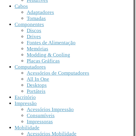
Pendrives
Cabos
Adaptadores
Tomadas
Componentes
Discos
Drives
Fontes de Alimentação
Memórias
Modding & Cooling
Placas Gráficas
Computadores
Acessórios de Computadores
All In One
Desktops
Portáteis
Escritório
Impressão
Acessórios Impressão
Consumíveis
Impressoras
Mobilidade
Acessórios Mobilidade