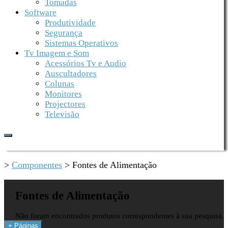
Tomadas
Software
Produtividade
Segurança
Sistemas Operativos
Tv Imagem e Som
Acessórios Tv e Audio
Auscultadores
Colunas
Monitores
Projectores
Televisão
>
Componentes
>
Fontes de Alimentação
Fontes de Alimentação
Não foram encontrados produtos correspondentes à sua pesquisa.
+ Páginas