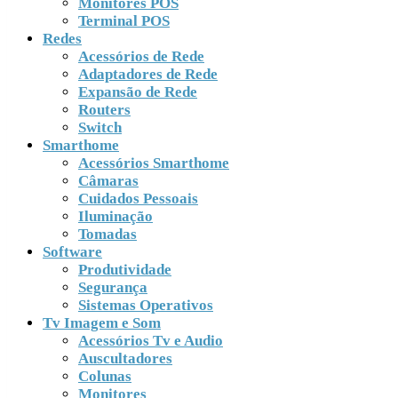
Monitores POS
Terminal POS
Redes
Acessórios de Rede
Adaptadores de Rede
Expansão de Rede
Routers
Switch
Smarthome
Acessórios Smarthome
Câmaras
Cuidados Pessoais
Iluminação
Tomadas
Software
Produtividade
Segurança
Sistemas Operativos
Tv Imagem e Som
Acessórios Tv e Audio
Auscultadores
Colunas
Monitores