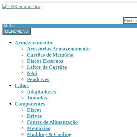
Saltar
para
HNR Informática
Informática
o
conteúdo
0
0,00 €
MENU
MENU
Armazenamento
Acessórios Armazenamento
Cartões de Memória
Discos Externos
Leitor de Cartões
NAS
Pendrives
Cabos
Adaptadores
Tomadas
Componentes
Discos
Drives
Fontes de Alimentação
Memórias
Modding & Cooling