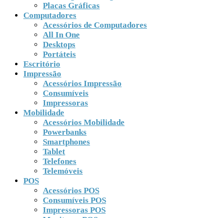
Placas Gráficas
Computadores
Acessórios de Computadores
All In One
Desktops
Portáteis
Escritório
Impressão
Acessórios Impressão
Consumíveis
Impressoras
Mobilidade
Acessórios Mobilidade
Powerbanks
Smartphones
Tablet
Telefones
Telemóveis
POS
Acessórios POS
Consumíveis POS
Impressoras POS